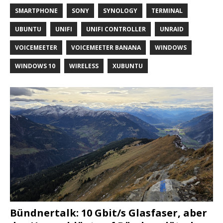
SMARTPHONE
SONY
SYNOLOGY
TERMINAL
UBUNTU
UNIFI
UNIFI CONTROLLER
UNRAID
VOICEMEETER
VOICEMEETER BANANA
WINDOWS
WINDOWS 10
WIRELESS
XUBUNTU
Bündnertalk: 10 Gbit/s Glasfaser, aber