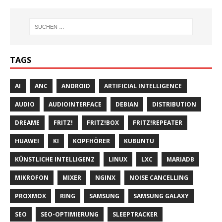
TAGS
AI
ANC
ANDROID
ARTIFICIAL INTELLIGENCE
AUDIO
AUDIOINTERFACE
DEBIAN
DISTRIBUTION
DREAME
FRITZ!
FRITZ!BOX
FRITZ!REPEATER
HUAWEI
KI
KOPFHÖRER
KUBUNTU
KÜNSTLICHE INTELLIGENZ
LINUX
LXC
MARIADB
MIKROFON
MIXER
NGINX
NOISE CANCELLING
PROXMOX
RING
SAMSUNG
SAMSUNG GALAXY
SEO
SEO-OPTIMIERUNG
SLEEPTRACKER