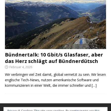
Bündnertalk: 10 Gbit/s Glasfaser, aber
das Herz schlägt auf Bündnerdütsch
Februar 4, 2026
Wir verbringen viel Zeit damit, global vernetzt zu sein. Wir lesen
englische Tech-News, nutzen amerikanische Software und
kommunizieren in einer Welt, die immer schneller und
[…]
Kontakt
Privacy & Cookies: This site uses cookies. By continuing to use this