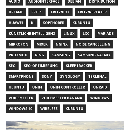
AUDIO
AUDIOINTERFACE
DEBIAN
DISTRIBUTION
DREAME
FRITZ!
FRITZ!BOX
FRITZ!REPEATER
HUAWEI
KI
KOPFHÖRER
KUBUNTU
KÜNSTLICHE INTELLIGENZ
LINUX
LXC
MARIADB
MIKROFON
MIXER
NGINX
NOISE CANCELLING
PROXMOX
RING
SAMSUNG
SAMSUNG GALAXY
SEO
SEO-OPTIMIERUNG
SLEEPTRACKER
SMARTPHONE
SONY
SYNOLOGY
TERMINAL
UBUNTU
UNIFI
UNIFI CONTROLLER
UNRAID
VOICEMEETER
VOICEMEETER BANANA
WINDOWS
WINDOWS 10
WIRELESS
XUBUNTU