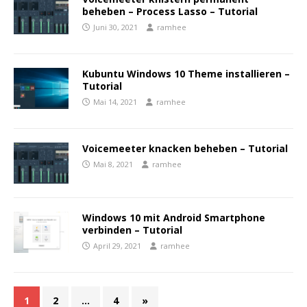
beheben – Process Lasso – Tutorial
Juni 30, 2021
ramhee
Kubuntu Windows 10 Theme installieren –
Tutorial
Mai 14, 2021
ramhee
Voicemeeter knacken beheben – Tutorial
Mai 8, 2021
ramhee
Windows 10 mit Android Smartphone
verbinden – Tutorial
April 29, 2021
ramhee
1
2
…
4
»