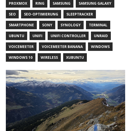
PROXMOX
RING
SAMSUNG
SAMSUNG GALAXY
SEO
SEO-OPTIMIERUNG
SLEEPTRACKER
SMARTPHONE
SONY
SYNOLOGY
TERMINAL
UBUNTU
UNIFI
UNIFI CONTROLLER
UNRAID
VOICEMEETER
VOICEMEETER BANANA
WINDOWS
WINDOWS 10
WIRELESS
XUBUNTU