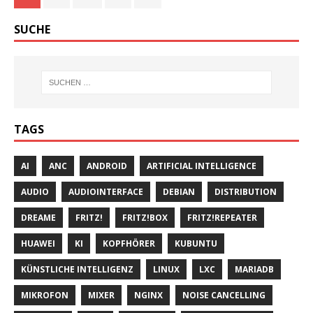
SUCHE
TAGS
AI
ANC
ANDROID
ARTIFICIAL INTELLIGENCE
AUDIO
AUDIOINTERFACE
DEBIAN
DISTRIBUTION
DREAME
FRITZ!
FRITZ!BOX
FRITZ!REPEATER
HUAWEI
KI
KOPFHÖRER
KUBUNTU
KÜNSTLICHE INTELLIGENZ
LINUX
LXC
MARIADB
MIKROFON
MIXER
NGINX
NOISE CANCELLING