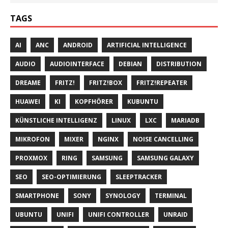
TAGS
AI
ANC
ANDROID
ARTIFICIAL INTELLIGENCE
AUDIO
AUDIOINTERFACE
DEBIAN
DISTRIBUTION
DREAME
FRITZ!
FRITZ!BOX
FRITZ!REPEATER
HUAWEI
KI
KOPFHÖRER
KUBUNTU
KÜNSTLICHE INTELLIGENZ
LINUX
LXC
MARIADB
MIKROFON
MIXER
NGINX
NOISE CANCELLING
PROXMOX
RING
SAMSUNG
SAMSUNG GALAXY
SEO
SEO-OPTIMIERUNG
SLEEPTRACKER
SMARTPHONE
SONY
SYNOLOGY
TERMINAL
UBUNTU
UNIFI
UNIFI CONTROLLER
UNRAID