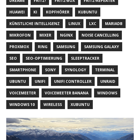
DREAME
FRITZ!
FRITZ!BOX
FRITZ!REPEATER
HUAWEI
KI
KOPFHÖRER
KUBUNTU
KÜNSTLICHE INTELLIGENZ
LINUX
LXC
MARIADB
MIKROFON
MIXER
NGINX
NOISE CANCELLING
PROXMOX
RING
SAMSUNG
SAMSUNG GALAXY
SEO
SEO-OPTIMIERUNG
SLEEPTRACKER
SMARTPHONE
SONY
SYNOLOGY
TERMINAL
UBUNTU
UNIFI
UNIFI CONTROLLER
UNRAID
VOICEMEETER
VOICEMEETER BANANA
WINDOWS
WINDOWS 10
WIRELESS
XUBUNTU