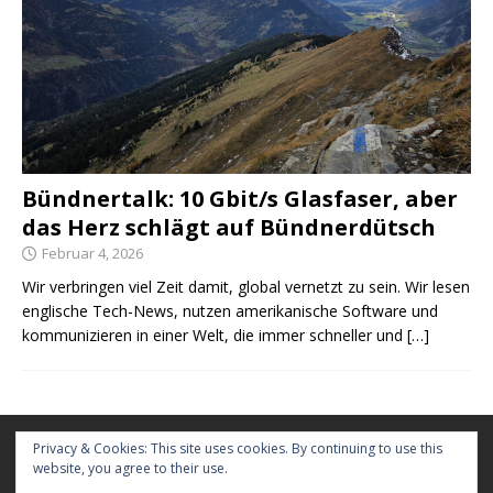
Bündnertalk: 10 Gbit/s Glasfaser, aber
das Herz schlägt auf Bündnerdütsch
Februar 4, 2026
Wir verbringen viel Zeit damit, global vernetzt zu sein. Wir lesen
englische Tech-News, nutzen amerikanische Software und
kommunizieren in einer Welt, die immer schneller und
[…]
Kontakt
Privacy & Cookies: This site uses cookies. By continuing to use this
website, you agree to their use.
Werbung