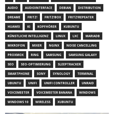
AUDIO
AUDIOINTERFACE
DEBIAN
DISTRIBUTION
DREAME
FRITZ!
FRITZ!BOX
FRITZ!REPEATER
HUAWEI
KI
KOPFHÖRER
KUBUNTU
KÜNSTLICHE INTELLIGENZ
LINUX
LXC
MARIADB
MIKROFON
MIXER
NGINX
NOISE CANCELLING
PROXMOX
RING
SAMSUNG
SAMSUNG GALAXY
SEO
SEO-OPTIMIERUNG
SLEEPTRACKER
SMARTPHONE
SONY
SYNOLOGY
TERMINAL
UBUNTU
UNIFI
UNIFI CONTROLLER
UNRAID
VOICEMEETER
VOICEMEETER BANANA
WINDOWS
WINDOWS 10
WIRELESS
XUBUNTU