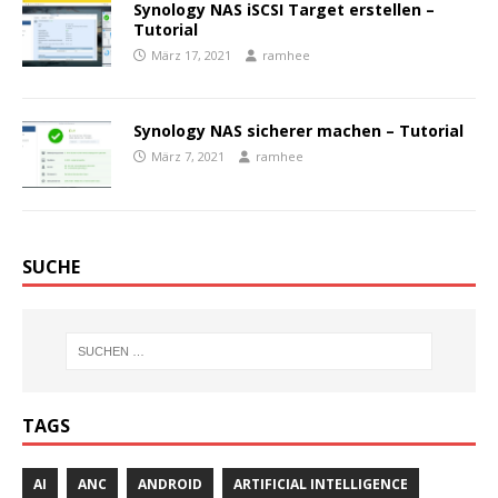
Synology NAS iSCSI Target erstellen –
Tutorial
März 17, 2021
ramhee
Synology NAS sicherer machen – Tutorial
März 7, 2021
ramhee
SUCHE
TAGS
AI
ANC
ANDROID
ARTIFICIAL INTELLIGENCE