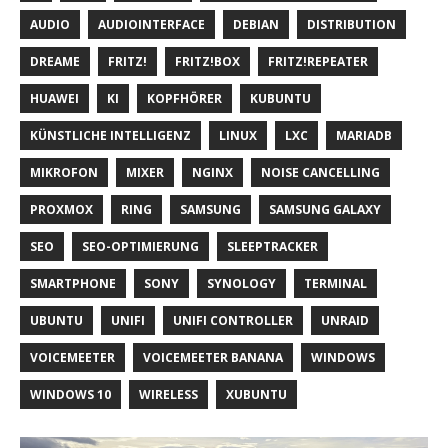
AUDIO
AUDIOINTERFACE
DEBIAN
DISTRIBUTION
DREAME
FRITZ!
FRITZ!BOX
FRITZ!REPEATER
HUAWEI
KI
KOPFHÖRER
KUBUNTU
KÜNSTLICHE INTELLIGENZ
LINUX
LXC
MARIADB
MIKROFON
MIXER
NGINX
NOISE CANCELLING
PROXMOX
RING
SAMSUNG
SAMSUNG GALAXY
SEO
SEO-OPTIMIERUNG
SLEEPTRACKER
SMARTPHONE
SONY
SYNOLOGY
TERMINAL
UBUNTU
UNIFI
UNIFI CONTROLLER
UNRAID
VOICEMEETER
VOICEMEETER BANANA
WINDOWS
WINDOWS 10
WIRELESS
XUBUNTU