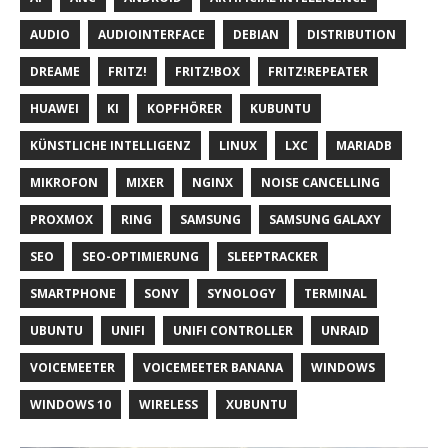
AUDIO
AUDIOINTERFACE
DEBIAN
DISTRIBUTION
DREAME
FRITZ!
FRITZ!BOX
FRITZ!REPEATER
HUAWEI
KI
KOPFHÖRER
KUBUNTU
KÜNSTLICHE INTELLIGENZ
LINUX
LXC
MARIADB
MIKROFON
MIXER
NGINX
NOISE CANCELLING
PROXMOX
RING
SAMSUNG
SAMSUNG GALAXY
SEO
SEO-OPTIMIERUNG
SLEEPTRACKER
SMARTPHONE
SONY
SYNOLOGY
TERMINAL
UBUNTU
UNIFI
UNIFI CONTROLLER
UNRAID
VOICEMEETER
VOICEMEETER BANANA
WINDOWS
WINDOWS 10
WIRELESS
XUBUNTU