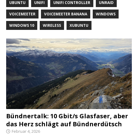
UBUNTU
UNIFI
UNIFI CONTROLLER
UNRAID
VOICEMEETER
VOICEMEETER BANANA
WINDOWS
WINDOWS 10
WIRELESS
XUBUNTU
Bündnertalk: 10 Gbit/s Glasfaser, aber
das Herz schlägt auf Bündnerdütsch
Februar 4, 2026