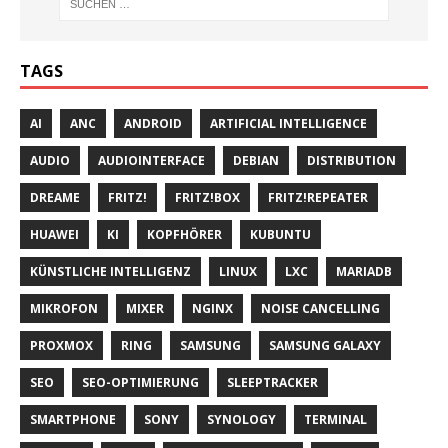
TAGS
AI
ANC
ANDROID
ARTIFICIAL INTELLIGENCE
AUDIO
AUDIOINTERFACE
DEBIAN
DISTRIBUTION
DREAME
FRITZ!
FRITZ!BOX
FRITZ!REPEATER
HUAWEI
KI
KOPFHÖRER
KUBUNTU
KÜNSTLICHE INTELLIGENZ
LINUX
LXC
MARIADB
MIKROFON
MIXER
NGINX
NOISE CANCELLING
PROXMOX
RING
SAMSUNG
SAMSUNG GALAXY
SEO
SEO-OPTIMIERUNG
SLEEPTRACKER
SMARTPHONE
SONY
SYNOLOGY
TERMINAL