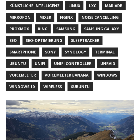
KÜNSTLICHE INTELLIGENZ
LINUX
LXC
MARIADB
MIKROFON
MIXER
NGINX
NOISE CANCELLING
PROXMOX
RING
SAMSUNG
SAMSUNG GALAXY
SEO
SEO-OPTIMIERUNG
SLEEPTRACKER
SMARTPHONE
SONY
SYNOLOGY
TERMINAL
UBUNTU
UNIFI
UNIFI CONTROLLER
UNRAID
VOICEMEETER
VOICEMEETER BANANA
WINDOWS
WINDOWS 10
WIRELESS
XUBUNTU