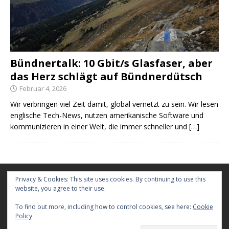
Bündnertalk: 10 Gbit/s Glasfaser, aber
das Herz schlägt auf Bündnerdütsch
Februar 4, 2026
Wir verbringen viel Zeit damit, global vernetzt zu sein. Wir lesen
englische Tech-News, nutzen amerikanische Software und
kommunizieren in einer Welt, die immer schneller und
[…]
Kontakt
Privacy & Cookies: This site uses cookies. By continuing to use this
website, you agree to their use.
Werbung
To find out more, including how to control cookies, see here:
Cookie
Policy
Gastbeitrag