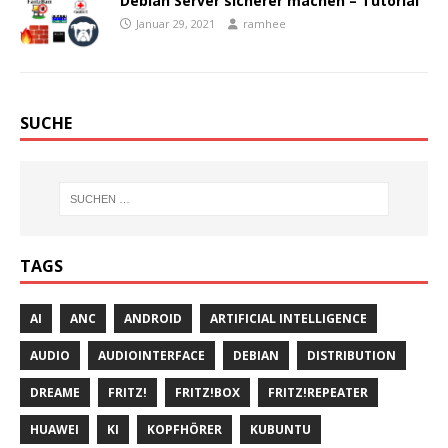
Debian Server sicherer machen – Tutorial
Januar 29, 2021
ramhee
SUCHE
TAGS
AI
ANC
ANDROID
ARTIFICIAL INTELLIGENCE
AUDIO
AUDIOINTERFACE
DEBIAN
DISTRIBUTION
DREAME
FRITZ!
FRITZ!BOX
FRITZ!REPEATER
HUAWEI
KI
KOPFHÖRER
KUBUNTU