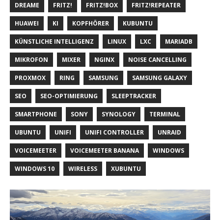
DREAME
FRITZ!
FRITZ!BOX
FRITZ!REPEATER
HUAWEI
KI
KOPFHÖRER
KUBUNTU
KÜNSTLICHE INTELLIGENZ
LINUX
LXC
MARIADB
MIKROFON
MIXER
NGINX
NOISE CANCELLING
PROXMOX
RING
SAMSUNG
SAMSUNG GALAXY
SEO
SEO-OPTIMIERUNG
SLEEPTRACKER
SMARTPHONE
SONY
SYNOLOGY
TERMINAL
UBUNTU
UNIFI
UNIFI CONTROLLER
UNRAID
VOICEMEETER
VOICEMEETER BANANA
WINDOWS
WINDOWS 10
WIRELESS
XUBUNTU