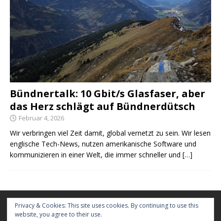
Bündnertalk: 10 Gbit/s Glasfaser, aber
das Herz schlägt auf Bündnerdütsch
Februar 4, 2026
Wir verbringen viel Zeit damit, global vernetzt zu sein. Wir lesen
englische Tech-News, nutzen amerikanische Software und
kommunizieren in einer Welt, die immer schneller und
[…]
Kontakt
Privacy & Cookies: This site uses cookies. By continuing to use this
website, you agree to their use.