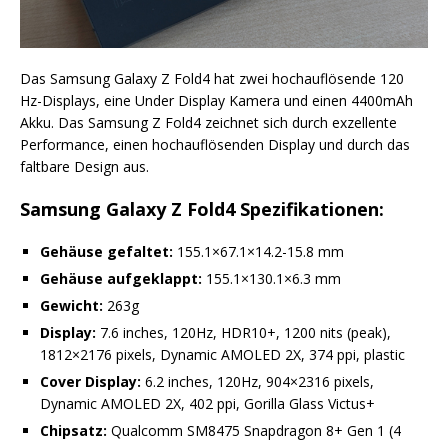
Das Samsung Galaxy Z Fold4 hat zwei hochauflösende 120
Hz-Displays, eine Under Display Kamera und einen 4400mAh
Akku. Das Samsung Z Fold4 zeichnet sich durch exzellente
Performance, einen hochauflösenden Display und durch das
faltbare Design aus.
Samsung Galaxy Z Fold4 Spezifikationen:
Gehäuse gefaltet:
155.1×67.1×14.2-15.8 mm
Gehäuse aufgeklappt:
155.1×130.1×6.3 mm
Gewicht:
263g
Display:
7.6 inches, 120Hz, HDR10+, 1200 nits (peak),
1812×2176 pixels, Dynamic AMOLED 2X, 374 ppi, plastic
Cover Display:
6.2 inches, 120Hz, 904×2316 pixels,
Dynamic AMOLED 2X, 402 ppi, Gorilla Glass Victus+
Chipsatz:
Qualcomm SM8475 Snapdragon 8+ Gen 1 (4