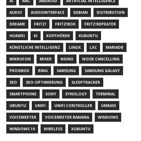
AI
ANC
ANDROID
ARTIFICIAL INTELLIGENCE
AUDIO
AUDIOINTERFACE
DEBIAN
DISTRIBUTION
DREAME
FRITZ!
FRITZ!BOX
FRITZ!REPEATER
HUAWEI
KI
KOPFHÖRER
KUBUNTU
KÜNSTLICHE INTELLIGENZ
LINUX
LXC
MARIADB
MIKROFON
MIXER
NGINX
NOISE CANCELLING
PROXMOX
RING
SAMSUNG
SAMSUNG GALAXY
SEO
SEO-OPTIMIERUNG
SLEEPTRACKER
SMARTPHONE
SONY
SYNOLOGY
TERMINAL
UBUNTU
UNIFI
UNIFI CONTROLLER
UNRAID
VOICEMEETER
VOICEMEETER BANANA
WINDOWS
WINDOWS 10
WIRELESS
XUBUNTU