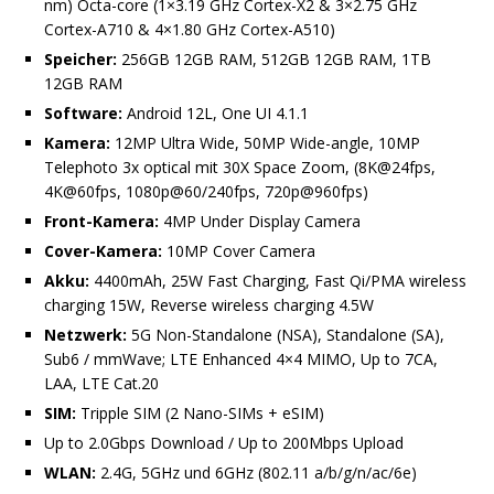
nm) Octa-core (1×3.19 GHz Cortex-X2 & 3×2.75 GHz
Cortex-A710 & 4×1.80 GHz Cortex-A510)
Speicher:
256GB 12GB RAM, 512GB 12GB RAM, 1TB
12GB RAM
Software:
Android 12L, One UI 4.1.1
Kamera:
12MP Ultra Wide, 50MP Wide-angle, 10MP
Telephoto 3x optical mit 30X Space Zoom, (8K@24fps,
4K@60fps, 1080p@60/240fps, 720p@960fps)
Front-Kamera:
4MP Under Display Camera
Cover-Kamera:
10MP Cover Camera
Akku:
4400mAh, 25W Fast Charging, Fast Qi/PMA wireless
charging 15W, Reverse wireless charging 4.5W
Netzwerk:
5G Non-Standalone (NSA), Standalone (SA),
Sub6 / mmWave; LTE Enhanced 4×4 MIMO, Up to 7CA,
LAA, LTE Cat.20
SIM:
Tripple SIM (2 Nano-SIMs + eSIM)
Up to 2.0Gbps Download / Up to 200Mbps Upload
WLAN:
2.4G, 5GHz und 6GHz (802.11 a/b/g/n/ac/6e)