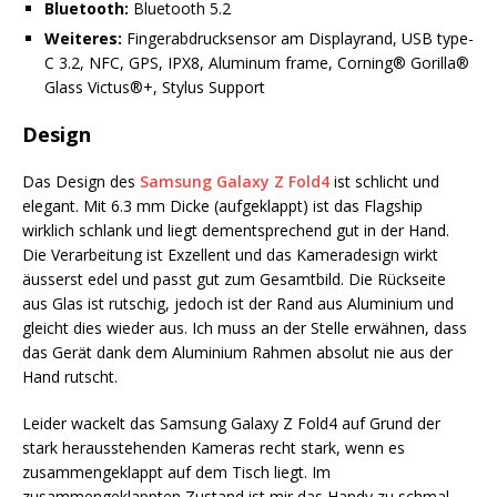
Bluetooth:
Bluetooth 5.2
Weiteres:
Fingerabdrucksensor am Displayrand, USB type-
C 3.2, NFC, GPS, IPX8, Aluminum frame, Corning® Gorilla®
Glass Victus®+, Stylus Support
Design
Das Design des
Samsung Galaxy Z Fold4
ist schlicht und
elegant. Mit 6.3 mm Dicke (aufgeklappt) ist das Flagship
wirklich schlank und liegt dementsprechend gut in der Hand.
Die Verarbeitung ist Exzellent und das Kameradesign wirkt
äusserst edel und passt gut zum Gesamtbild. Die Rückseite
aus Glas ist rutschig, jedoch ist der Rand aus Aluminium und
gleicht dies wieder aus. Ich muss an der Stelle erwähnen, dass
das Gerät dank dem Aluminium Rahmen absolut nie aus der
Hand rutscht.
Leider wackelt das Samsung Galaxy Z Fold4 auf Grund der
stark herausstehenden Kameras recht stark, wenn es
zusammengeklappt auf dem Tisch liegt. Im
zusammengeklappten Zustand ist mir das Handy zu schmal