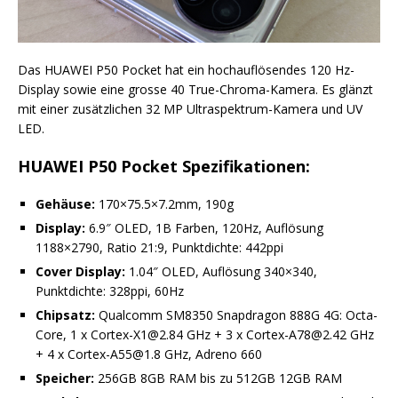
Das HUAWEI P50 Pocket hat ein hochauflösendes 120 Hz-
Display sowie eine grosse 40 True-Chroma-Kamera. Es glänzt
mit einer zusätzlichen 32 MP Ultraspektrum-Kamera und UV
LED.
HUAWEI P50 Pocket Spezifikationen:
Gehäuse:
170×75.5×7.2mm, 190g
Display:
6.9″ OLED, 1B Farben, 120Hz, Auflösung
1188×2790, Ratio 21:9, Punktdichte: 442ppi
Cover Display:
1.04″ OLED, Auflösung 340×340,
Punktdichte: 328ppi, 60Hz
Chipsatz:
Qualcomm SM8350 Snapdragon 888G 4G: Octa-
Core, 1 x Cortex-X1@2.84 GHz + 3 x Cortex-A78@2.42 GHz
+ 4 x Cortex-A55@1.8 GHz, Adreno 660
Speicher:
256GB 8GB RAM bis zu 512GB 12GB RAM