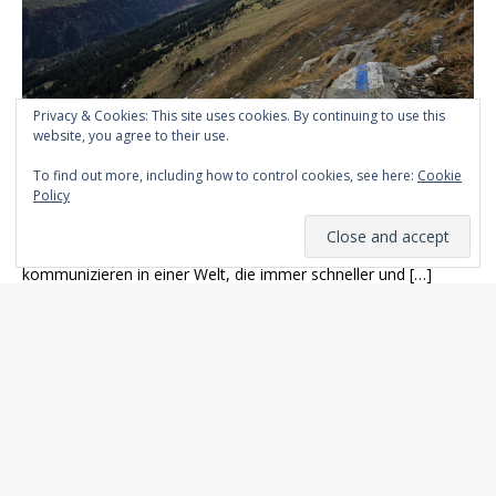
Privacy & Cookies: This site uses cookies. By continuing to use this
Bündnertalk: 10 Gbit/s Glasfaser, aber
website, you agree to their use.
das Herz schlägt auf Bündnerdütsch
To find out more, including how to control cookies, see here:
Cookie
Februar 4, 2026
Policy
Wir verbringen viel Zeit damit, global vernetzt zu sein. Wir lesen
englische Tech-News, nutzen amerikanische Software und
kommunizieren in einer Welt, die immer schneller und
[…]
Kontakt
Werbung
Gastbeitrag