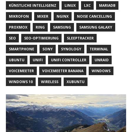
KÜNSTLICHE INTELLIGENZ
LINUX
LXC
MARIADB
MIKROFON
MIXER
NGINX
NOISE CANCELLING
PROXMOX
RING
SAMSUNG
SAMSUNG GALAXY
SEO
SEO-OPTIMIERUNG
SLEEPTRACKER
SMARTPHONE
SONY
SYNOLOGY
TERMINAL
UBUNTU
UNIFI
UNIFI CONTROLLER
UNRAID
VOICEMEETER
VOICEMEETER BANANA
WINDOWS
WINDOWS 10
WIRELESS
XUBUNTU