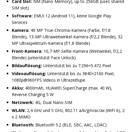
Card Slot:
NM (Nano Memory), up to 256GB (uses shared
SIM slot)
Software:
EMUI 12 (Android 11), keine Google Play
Services
Kamera:
40 MP True-Chroma-Kamera (Farbe, f/1.8
Blende), 13-MP-Ultraweitwinkel-Kamera (f/2,2 Blende), 32
MP Ultraspektrum-Kamera (f/1,8 Blende)
Front-Kamera:
10,7-MP-Selfie-Kamera (Weitwinkel, f/2,2
Blende) (unterstützt Face Unlock)
Bildauflösung:
Unterstützt bis zu 7.296×5.472 Pixel
Videoauflösung:
Unterstützt bis zu 3840×2160 Pixel,
1080p@960FPS Videos in Ultrazeitlupe.
Akku:
4000mAh, HUAWEI SuperCharge (max. 40 W),
Reverse Charging 5 W
Netzwerk:
4G, Dual Nano-SIM
WLAN:
2,4 GHz und 5 GHz, 802.11 a/b/g/n/ac/ax (WiFi 6), 2
x 2 MIMO
Bluetooth:
Bluetooth 5.2 (BLE, SBC, AAC, LDAC)