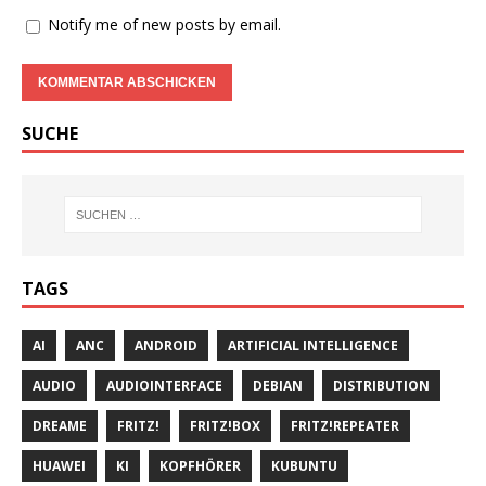
Notify me of new posts by email.
SUCHE
TAGS
AI
ANC
ANDROID
ARTIFICIAL INTELLIGENCE
AUDIO
AUDIOINTERFACE
DEBIAN
DISTRIBUTION
DREAME
FRITZ!
FRITZ!BOX
FRITZ!REPEATER
HUAWEI
KI
KOPFHÖRER
KUBUNTU