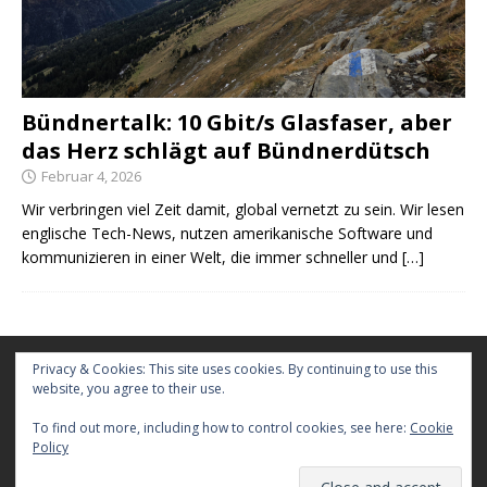
Bündnertalk: 10 Gbit/s Glasfaser, aber
das Herz schlägt auf Bündnerdütsch
Februar 4, 2026
Wir verbringen viel Zeit damit, global vernetzt zu sein. Wir lesen
englische Tech-News, nutzen amerikanische Software und
kommunizieren in einer Welt, die immer schneller und
[…]
Kontakt
Privacy & Cookies: This site uses cookies. By continuing to use this
website, you agree to their use.
Werbung
To find out more, including how to control cookies, see here:
Cookie
Policy
Gastbeitrag