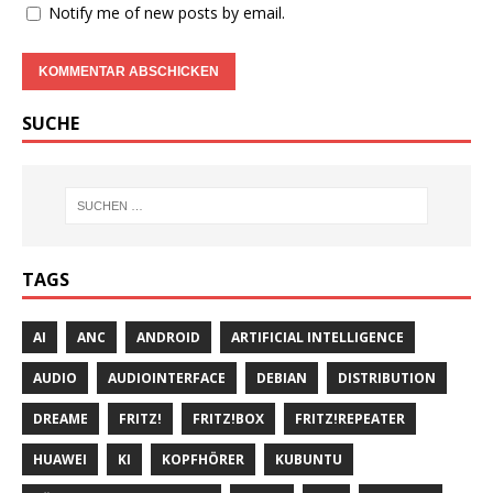
Notify me of new posts by email.
SUCHE
TAGS
AI
ANC
ANDROID
ARTIFICIAL INTELLIGENCE
AUDIO
AUDIOINTERFACE
DEBIAN
DISTRIBUTION
DREAME
FRITZ!
FRITZ!BOX
FRITZ!REPEATER
HUAWEI
KI
KOPFHÖRER
KUBUNTU