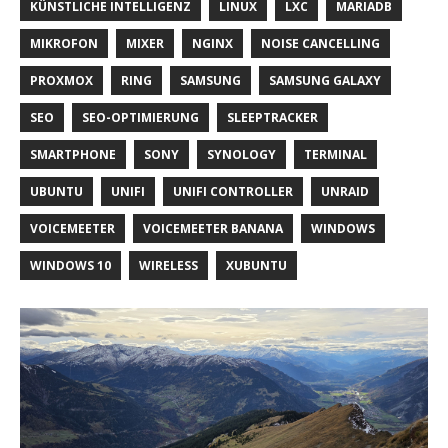
KÜNSTLICHE INTELLIGENZ
LINUX
LXC
MARIADB
MIKROFON
MIXER
NGINX
NOISE CANCELLING
PROXMOX
RING
SAMSUNG
SAMSUNG GALAXY
SEO
SEO-OPTIMIERUNG
SLEEPTRACKER
SMARTPHONE
SONY
SYNOLOGY
TERMINAL
UBUNTU
UNIFI
UNIFI CONTROLLER
UNRAID
VOICEMEETER
VOICEMEETER BANANA
WINDOWS
WINDOWS 10
WIRELESS
XUBUNTU