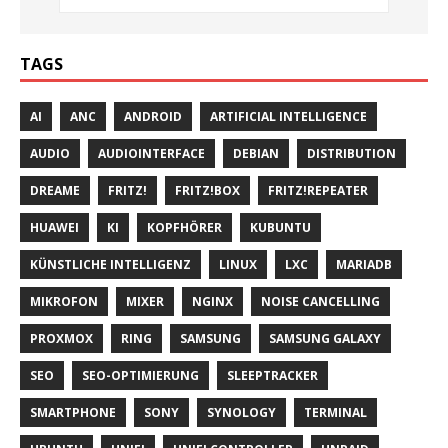
TAGS
AI
ANC
ANDROID
ARTIFICIAL INTELLIGENCE
AUDIO
AUDIOINTERFACE
DEBIAN
DISTRIBUTION
DREAME
FRITZ!
FRITZ!BOX
FRITZ!REPEATER
HUAWEI
KI
KOPFHÖRER
KUBUNTU
KÜNSTLICHE INTELLIGENZ
LINUX
LXC
MARIADB
MIKROFON
MIXER
NGINX
NOISE CANCELLING
PROXMOX
RING
SAMSUNG
SAMSUNG GALAXY
SEO
SEO-OPTIMIERUNG
SLEEPTRACKER
SMARTPHONE
SONY
SYNOLOGY
TERMINAL