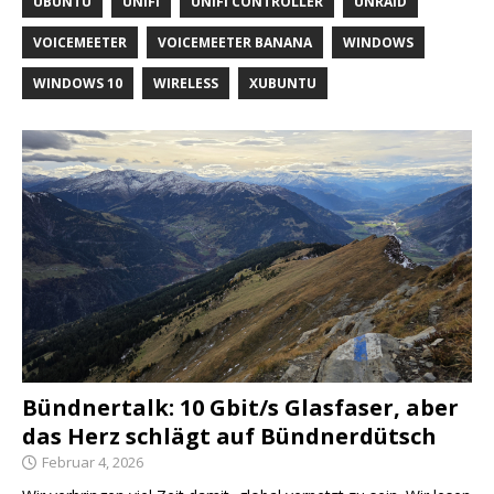
UBUNTU
UNIFI
UNIFI CONTROLLER
UNRAID
VOICEMEETER
VOICEMEETER BANANA
WINDOWS
WINDOWS 10
WIRELESS
XUBUNTU
Bündnertalk: 10 Gbit/s Glasfaser, aber
das Herz schlägt auf Bündnerdütsch
Februar 4, 2026