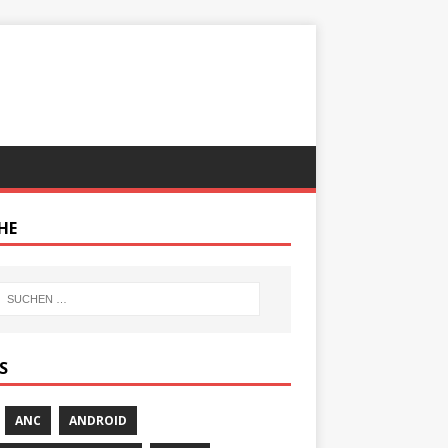
HE
S
ANC
ANDROID