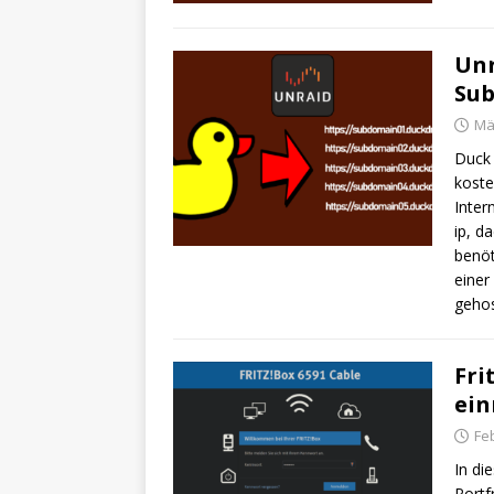
Unr
Sub
Mä
Duck 
koste
Inter
ip, d
benöt
einer
gehos
Fri
ein
Fe
In di
Portf