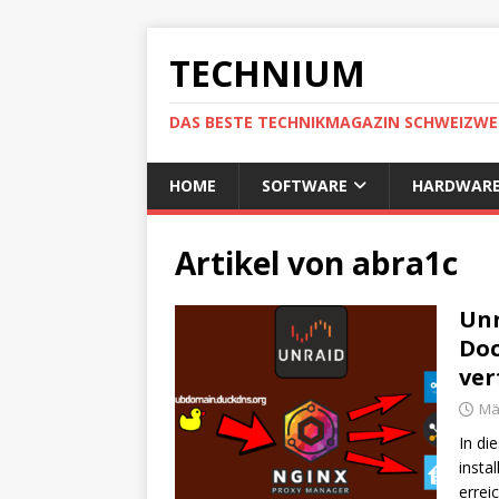
TECHNIUM
DAS BESTE TECHNIKMAGAZIN SCHWEIZWE
HOME
SOFTWARE
HARDWAR
Artikel von
abra1c
Unr
Doc
ver
Mä
In di
insta
errei