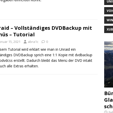
UNI
VOI
WI
aid – Vollständiges DVDBackup mit
XU
üs – Tutorial
bruar 15, 2021
abra1c
0
esem Tutorial wird erklärt wie man in Unraid ein
tändiges DVDBackup sprich eine 1:1 Kopie mit dvdbackup
ibdvdcss erstellt. Dadurch bleibt das Menü der DVD intakt
uch alle Extras erhalten.
Bün
Gla
sch
Fe