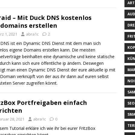
ART
AUD
aid – Mit Duck DNS kostenlos
domains erstellen
DRE
rz 1, 2021
abra1c
2
FRI
DNS ist ein Dynamic DNS Dienst mit dem man sich
KOP
nlos eigene Domains erstellen kann. Die meisten
netverträge beinhalten eine dynamische und keine statische
KÜN
adurch kann sich eure öffentliche ip ändern. Deswegen
igt man einen Dynamic DNS Dienst der eure aktuelle ip mit
MAR
 Domain verknüpft von der aus ihr dann auf euren selbst
NOI
teten Server zugreifen könnt.
SA
tzBox Portfreigaben einfach
SEO
richten
SM
bruar 28, 2021
abra1c
0
TER
esem Tutorial erkläre ich wie ihr bei eurer FritzBox
reigaben einrichten könnt.