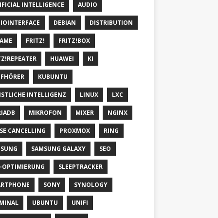
IFICIAL INTELLIGENCE
AUDIO
IOINTERFACE
DEBIAN
DISTRIBUTION
AME
FRITZ!
FRITZ!BOX
TZ!REPEATER
HUAWEI
KI
FHÖRER
KUBUNTU
STLICHE INTELLIGENZ
LINUX
LXC
IADB
MIKROFON
MIXER
NGINX
SE CANCELLING
PROXMOX
RING
MSUNG
SAMSUNG GALAXY
SEO
-OPTIMIERUNG
SLEEPTRACKER
ARTPHONE
SONY
SYNOLOGY
MINAL
UBUNTU
UNIFI