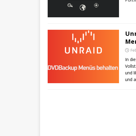
Unr
Men
Fe
In di
Volls
und l
und a