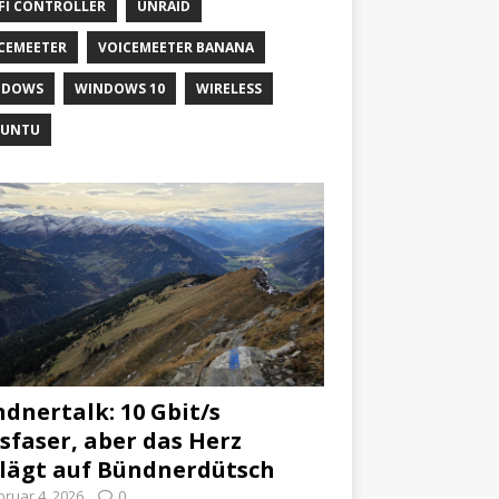
FI CONTROLLER
UNRAID
CEMEETER
VOICEMEETER BANANA
NDOWS
WINDOWS 10
WIRELESS
BUNTU
dnertalk: 10 Gbit/s
sfaser, aber das Herz
lägt auf Bündnerdütsch
bruar 4, 2026
0