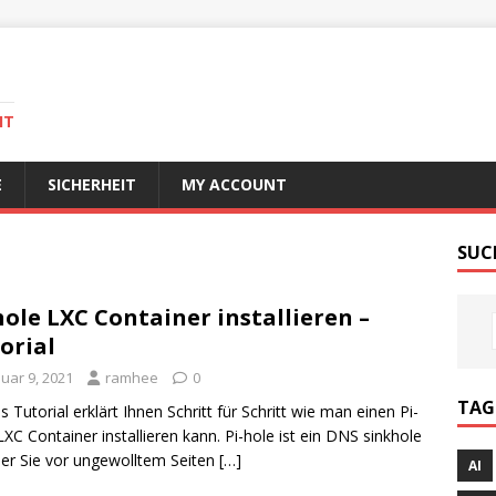
IT
E
SICHERHEIT
MY ACCOUNT
SUC
hole LXC Container installieren –
orial
uar 9, 2021
ramhee
0
TAG
s Tutorial erklärt Ihnen Schritt für Schritt wie man einen Pi-
LXC Container installieren kann. Pi-hole ist ein DNS sinkhole
er Sie vor ungewolltem Seiten
[…]
AI