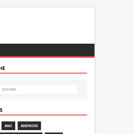
HE
S
ANC
ANDROID