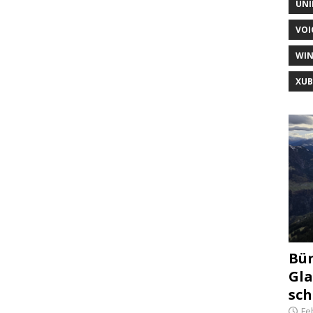
UNI
VOI
WI
XU
Bün
Gla
sch
Fe