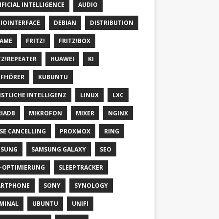
IFICIAL INTELLIGENCE
AUDIO
IOINTERFACE
DEBIAN
DISTRIBUTION
AME
FRITZ!
FRITZ!BOX
TZ!REPEATER
HUAWEI
KI
FHÖRER
KUBUNTU
STLICHE INTELLIGENZ
LINUX
LXC
IADB
MIKROFON
MIXER
NGINX
SE CANCELLING
PROXMOX
RING
MSUNG
SAMSUNG GALAXY
SEO
-OPTIMIERUNG
SLEEPTRACKER
ARTPHONE
SONY
SYNOLOGY
MINAL
UBUNTU
UNIFI