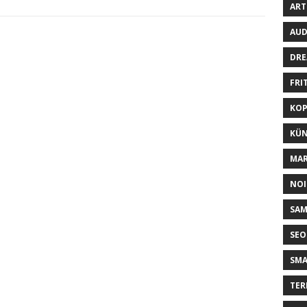
ART
AUD
DRE
FRI
KOP
KÜN
MAR
NOI
SA
SEO
SM
TER