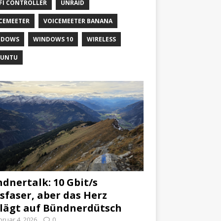
FI CONTROLLER
UNRAID
CEMEETER
VOICEMEETER BANANA
NDOWS
WINDOWS 10
WIRELESS
BUNTU
dnertalk: 10 Gbit/s
sfaser, aber das Herz
lägt auf Bündnerdütsch
bruar 4, 2026
0