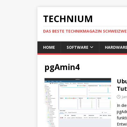
TECHNIUM
DAS BESTE TECHNIKMAGAZIN SCHWEIZWE
HOME
SOFTWARE
HARDWAR
pgAmin4
Ubu
Tut
Ja
In di
pgAdm
funkt
Entwi