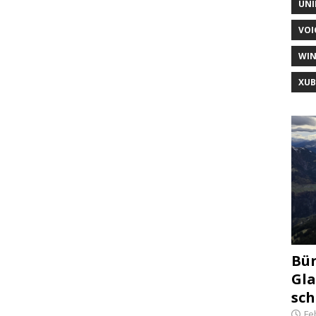
UNI
VOI
WI
XU
Bün
Gla
sch
Fe