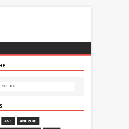
HE
S
ANC
ANDROID