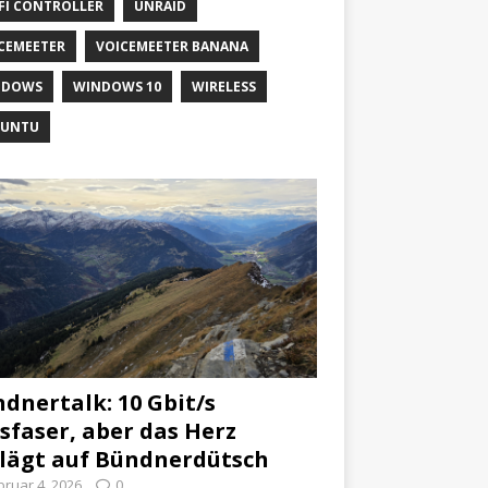
FI CONTROLLER
UNRAID
CEMEETER
VOICEMEETER BANANA
NDOWS
WINDOWS 10
WIRELESS
BUNTU
dnertalk: 10 Gbit/s
sfaser, aber das Herz
lägt auf Bündnerdütsch
bruar 4, 2026
0