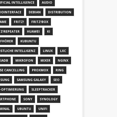
IFICIAL INTELLIGENCE
AUDIO
IOINTERFACE
DEBIAN
DISTRIBUTION
AME
FRITZ!
FRITZ!BOX
TZ!REPEATER
HUAWEI
KI
FHÖRER
KUBUNTU
STLICHE INTELLIGENZ
LINUX
LXC
IADB
MIKROFON
MIXER
NGINX
SE CANCELLING
PROXMOX
RING
MSUNG
SAMSUNG GALAXY
SEO
-OPTIMIERUNG
SLEEPTRACKER
ARTPHONE
SONY
SYNOLOGY
MINAL
UBUNTU
UNIFI