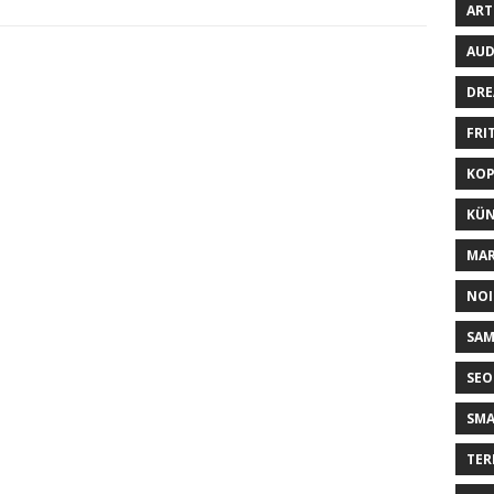
ART
AUD
DRE
FRI
KOP
KÜN
MAR
NOI
SA
SEO
SM
TER