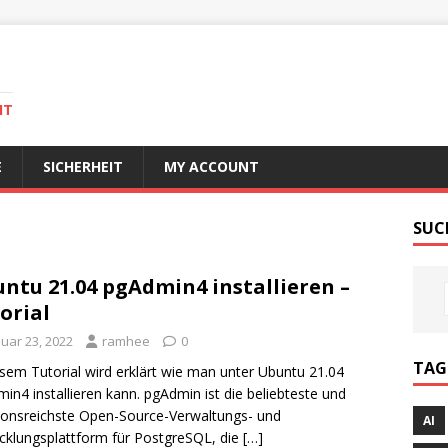
IT
E
SICHERHEIT
MY ACCOUNT
SUC
ntu 21.04 pgAdmin4 installieren –
orial
nuar 23, 2022
ramhee
0
TAG
esem Tutorial wird erklärt wie man unter Ubuntu 21.04
in4 installieren kann. pgAdmin ist die beliebteste und
ionsreichste Open-Source-Verwaltungs- und
AI
cklungsplattform für PostgreSQL, die
[…]