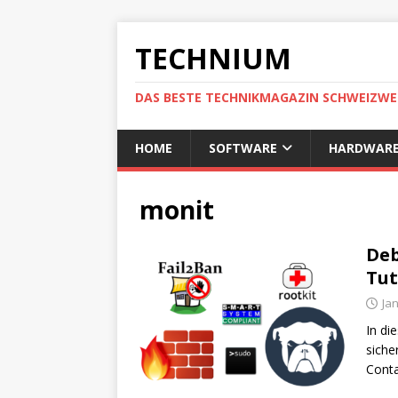
TECHNIUM
DAS BESTE TECHNIKMAGAZIN SCHWEIZWE
HOME
SOFTWARE
HARDWAR
monit
Deb
Tut
Ja
In di
siche
Conta