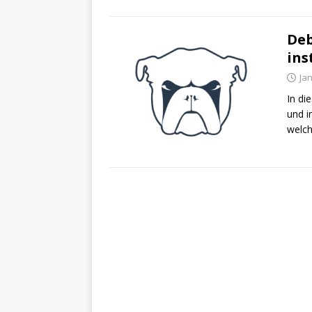
Deb
ins
Ja
In di
und i
welch