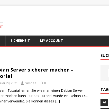
IT
E
SICHERHEIT
MY ACCOUNT
SUC
ian Server sicherer machen –
orial
nuar 29, 2021
ramhee
0
TAG
esem Tutorial lernen Sie wie man einen Debian Server
rer machen kann. Für das Tutorial wurde ein Debian LXC
iner verwendet. Sie können dieses
[…]
AI