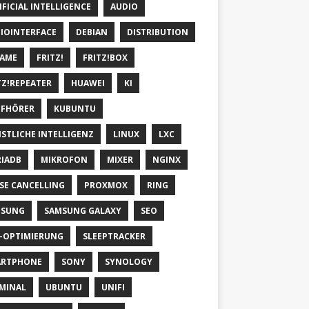
IFICIAL INTELLIGENCE
AUDIO
IOINTERFACE
DEBIAN
DISTRIBUTION
AME
FRITZ!
FRITZ!BOX
TZ!REPEATER
HUAWEI
KI
FHÖRER
KUBUNTU
STLICHE INTELLIGENZ
LINUX
LXC
IADB
MIKROFON
MIXER
NGINX
SE CANCELLING
PROXMOX
RING
MSUNG
SAMSUNG GALAXY
SEO
-OPTIMIERUNG
SLEEPTRACKER
ARTPHONE
SONY
SYNOLOGY
MINAL
UBUNTU
UNIFI