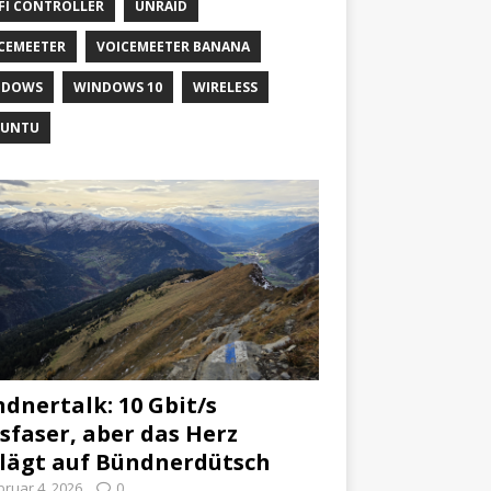
FI CONTROLLER
UNRAID
CEMEETER
VOICEMEETER BANANA
NDOWS
WINDOWS 10
WIRELESS
BUNTU
dnertalk: 10 Gbit/s
sfaser, aber das Herz
lägt auf Bündnerdütsch
bruar 4, 2026
0