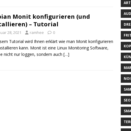
ART
AUD
ian Monit konfigurieren (und
tallieren) – Tutorial
DRE
nuar 28, 2021
ramhee
0
FRI
esem Tutorial wird Ihnen erklärt wie man Monit konfigurieren
KOP
nstallieren kann. Monit ist eine Linux Monitoring Software,
e nicht nur loggen, sondern auch
[…]
KÜN
MAR
NOI
SA
SEO
SM
TER