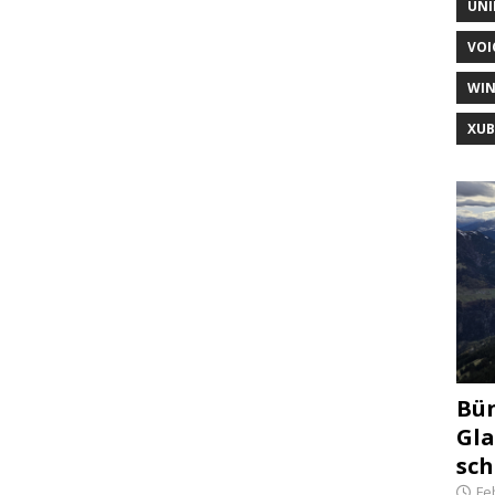
UNI
VOI
WI
XU
Bün
Gla
sch
Fe