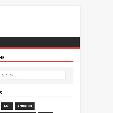
HE
S
ANC
ANDROID