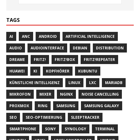
TAGS
AI
ANC
ANDROID
ARTIFICIAL INTELLIGENCE
AUDIO
AUDIOINTERFACE
DEBIAN
DISTRIBUTION
DREAME
FRITZ!
FRITZ!BOX
FRITZ!REPEATER
HUAWEI
KI
KOPFHÖRER
KUBUNTU
KÜNSTLICHE INTELLIGENZ
LINUX
LXC
MARIADB
MIKROFON
MIXER
NGINX
NOISE CANCELLING
PROXMOX
RING
SAMSUNG
SAMSUNG GALAXY
SEO
SEO-OPTIMIERUNG
SLEEPTRACKER
SMARTPHONE
SONY
SYNOLOGY
TERMINAL