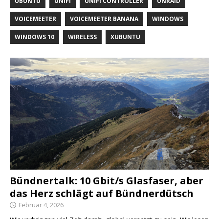
UBUNTU
UNIFI
UNIFI CONTROLLER
UNRAID
VOICEMEETER
VOICEMEETER BANANA
WINDOWS
WINDOWS 10
WIRELESS
XUBUNTU
Bündnertalk: 10 Gbit/s Glasfaser, aber
das Herz schlägt auf Bündnerdütsch
Februar 4, 2026