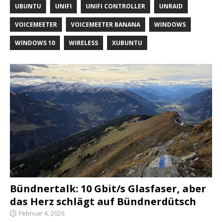
UBUNTU
UNIFI
UNIFI CONTROLLER
UNRAID
VOICEMEETER
VOICEMEETER BANANA
WINDOWS
WINDOWS 10
WIRELESS
XUBUNTU
Bündnertalk: 10 Gbit/s Glasfaser, aber
das Herz schlägt auf Bündnerdütsch
Februar 4, 2026