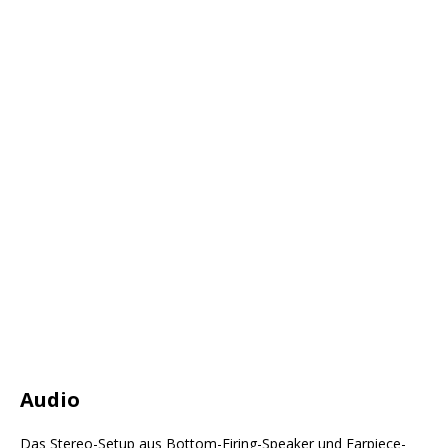
Audio
Das Stereo-Setup aus Bottom-Firing-Speaker und Earpiece-