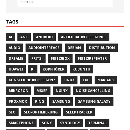
TAGS
AI
ANC
ANDROID
ARTIFICIAL INTELLIGENCE
AUDIO
AUDIOINTERFACE
DEBIAN
DISTRIBUTION
DREAME
FRITZ!
FRITZ!BOX
FRITZ!REPEATER
HUAWEI
KI
KOPFHÖRER
KUBUNTU
KÜNSTLICHE INTELLIGENZ
LINUX
LXC
MARIADB
MIKROFON
MIXER
NGINX
NOISE CANCELLING
PROXMOX
RING
SAMSUNG
SAMSUNG GALAXY
SEO
SEO-OPTIMIERUNG
SLEEPTRACKER
SMARTPHONE
SONY
SYNOLOGY
TERMINAL