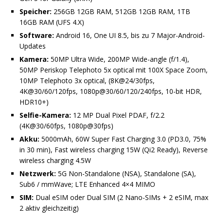
Speicher:
256GB 12GB RAM, 512GB 12GB RAM, 1TB
16GB RAM (UFS 4.X)
Software:
Android 16, One UI 8.5, bis zu 7 Major-Android-
Updates
Kamera:
50MP Ultra Wide, 200MP Wide-angle (f/1.4),
50MP Periskop Telephoto 5x optical mit 100X Space Zoom,
10MP Telephoto 3x optical, (8K@24/30fps,
4K@30/60/120fps, 1080p@30/60/120/240fps, 10-bit HDR,
HDR10+)
Selfie-Kamera:
12 MP Dual Pixel PDAF, f/2.2
(4K@30/60fps, 1080p@30fps)
Akku:
5000mAh, 60W Super Fast Charging 3.0 (PD3.0, 75%
in 30 min), Fast wireless charging 15W (Qi2 Ready), Reverse
wireless charging 4.5W
Netzwerk:
5G Non-Standalone (NSA), Standalone (SA),
Sub6 / mmWave; LTE Enhanced 4×4 MIMO
SIM:
Dual eSIM oder Dual SIM (2 Nano-SIMs + 2 eSIM, max
2 aktiv gleichzeitig)