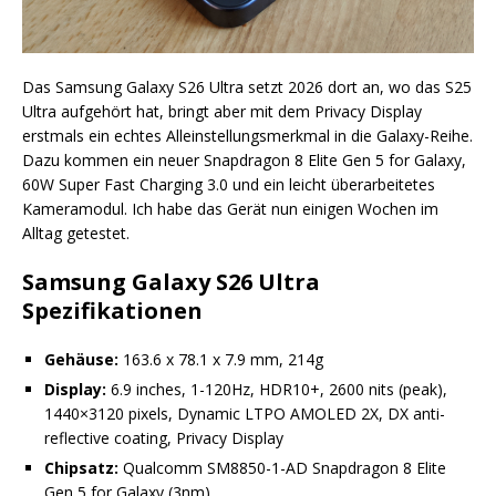
Das Samsung Galaxy S26 Ultra setzt 2026 dort an, wo das S25
Ultra aufgehört hat, bringt aber mit dem Privacy Display
erstmals ein echtes Alleinstellungsmerkmal in die Galaxy-Reihe.
Dazu kommen ein neuer Snapdragon 8 Elite Gen 5 for Galaxy,
60W Super Fast Charging 3.0 und ein leicht überarbeitetes
Kameramodul. Ich habe das Gerät nun einigen Wochen im
Alltag getestet.
Samsung Galaxy S26 Ultra
Spezifikationen
Gehäuse:
163.6 x 78.1 x 7.9 mm, 214g
Display:
6.9 inches, 1-120Hz, HDR10+, 2600 nits (peak),
1440×3120 pixels, Dynamic LTPO AMOLED 2X, DX anti-
reflective coating, Privacy Display
Chipsatz:
Qualcomm SM8850-1-AD Snapdragon 8 Elite
Gen 5 for Galaxy (3nm)