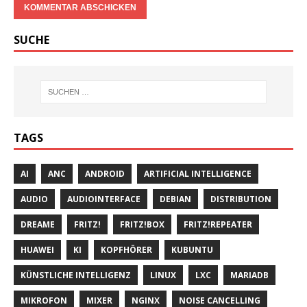
SUCHE
TAGS
AI
ANC
ANDROID
ARTIFICIAL INTELLIGENCE
AUDIO
AUDIOINTERFACE
DEBIAN
DISTRIBUTION
DREAME
FRITZ!
FRITZ!BOX
FRITZ!REPEATER
HUAWEI
KI
KOPFHÖRER
KUBUNTU
KÜNSTLICHE INTELLIGENZ
LINUX
LXC
MARIADB
MIKROFON
MIXER
NGINX
NOISE CANCELLING