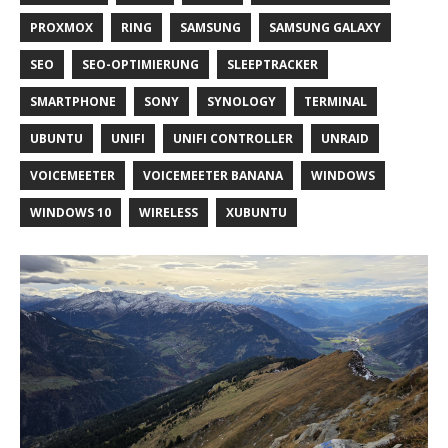
PROXMOX
RING
SAMSUNG
SAMSUNG GALAXY
SEO
SEO-OPTIMIERUNG
SLEEPTRACKER
SMARTPHONE
SONY
SYNOLOGY
TERMINAL
UBUNTU
UNIFI
UNIFI CONTROLLER
UNRAID
VOICEMEETER
VOICEMEETER BANANA
WINDOWS
WINDOWS 10
WIRELESS
XUBUNTU