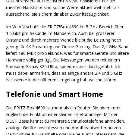
Datentransfers auf höchstem Niveau realisieren. Für die
meisten Haushalte sind solche Werte aktuell weit mehr als
ausreichend, sie sichern dir aber Zukunftstauglichkeit.
Im WLAN schafft die FRITZ!Box 4690 im 5 GHz Bereich über
1.6 Gbit pro Sekunde im Nahbereich. Auch bei grösserer
Distanz und durch mehrere Wände bleibt die Leistung hoch
genug für 4K Streaming und Online Gaming. Das 2,4 GHz Band
liefert 180 MBit pro Sekunde, was für smarte Geräte und ältere
Hardware völlig genügt. Die Messungen wurden mit einem
Samsung Galaxy S25 Ultra, speedtest.net durchgeführt. Ich
muss dabei anmerken, dass es einige andere 2.4 und 5 GHz
Netzwerke in der näheren Umgebung hat, welche stören.
Telefonie und Smart Home
Die FRITZ!Box 4690 ist mehr als ein Router. Sie übernimmt
zugleich die Funktion einer kleinen Telefonanlage. Mit der
DECT Basis kannst du mehrere Schnurlostelefone anmelden,
analoge Geräte anschliessen und Anrufbeantworter nutzen.
Damit ist sie für Haushalte oder kleine Büros interessant, die