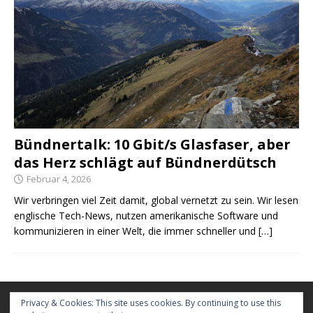
Bündnertalk: 10 Gbit/s Glasfaser, aber
das Herz schlägt auf Bündnerdütsch
Februar 4, 2026
Wir verbringen viel Zeit damit, global vernetzt zu sein. Wir lesen
englische Tech-News, nutzen amerikanische Software und
kommunizieren in einer Welt, die immer schneller und
[…]
Kontakt
Privacy & Cookies: This site uses cookies. By continuing to use this