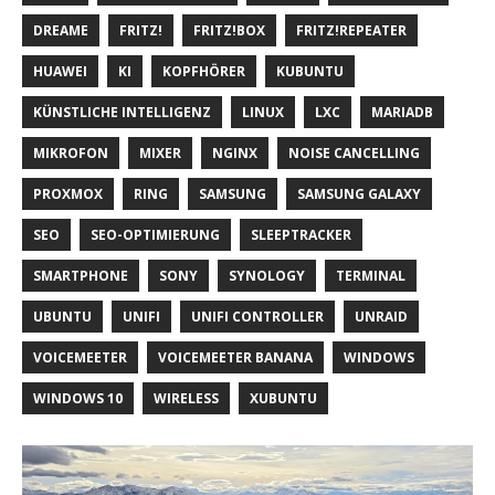
DREAME
FRITZ!
FRITZ!BOX
FRITZ!REPEATER
HUAWEI
KI
KOPFHÖRER
KUBUNTU
KÜNSTLICHE INTELLIGENZ
LINUX
LXC
MARIADB
MIKROFON
MIXER
NGINX
NOISE CANCELLING
PROXMOX
RING
SAMSUNG
SAMSUNG GALAXY
SEO
SEO-OPTIMIERUNG
SLEEPTRACKER
SMARTPHONE
SONY
SYNOLOGY
TERMINAL
UBUNTU
UNIFI
UNIFI CONTROLLER
UNRAID
VOICEMEETER
VOICEMEETER BANANA
WINDOWS
WINDOWS 10
WIRELESS
XUBUNTU