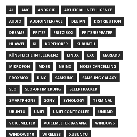
AI
ANC
ANDROID
ARTIFICIAL INTELLIGENCE
AUDIO
AUDIOINTERFACE
DEBIAN
DISTRIBUTION
DREAME
FRITZ!
FRITZ!BOX
FRITZ!REPEATER
HUAWEI
KI
KOPFHÖRER
KUBUNTU
KÜNSTLICHE INTELLIGENZ
LINUX
LXC
MARIADB
MIKROFON
MIXER
NGINX
NOISE CANCELLING
PROXMOX
RING
SAMSUNG
SAMSUNG GALAXY
SEO
SEO-OPTIMIERUNG
SLEEPTRACKER
SMARTPHONE
SONY
SYNOLOGY
TERMINAL
UBUNTU
UNIFI
UNIFI CONTROLLER
UNRAID
VOICEMEETER
VOICEMEETER BANANA
WINDOWS
WINDOWS 10
WIRELESS
XUBUNTU