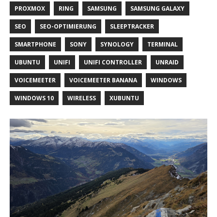
PROXMOX
RING
SAMSUNG
SAMSUNG GALAXY
SEO
SEO-OPTIMIERUNG
SLEEPTRACKER
SMARTPHONE
SONY
SYNOLOGY
TERMINAL
UBUNTU
UNIFI
UNIFI CONTROLLER
UNRAID
VOICEMEETER
VOICEMEETER BANANA
WINDOWS
WINDOWS 10
WIRELESS
XUBUNTU