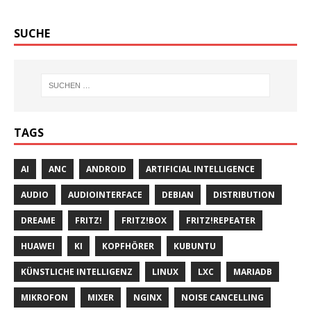
SUCHE
TAGS
AI
ANC
ANDROID
ARTIFICIAL INTELLIGENCE
AUDIO
AUDIOINTERFACE
DEBIAN
DISTRIBUTION
DREAME
FRITZ!
FRITZ!BOX
FRITZ!REPEATER
HUAWEI
KI
KOPFHÖRER
KUBUNTU
KÜNSTLICHE INTELLIGENZ
LINUX
LXC
MARIADB
MIKROFON
MIXER
NGINX
NOISE CANCELLING