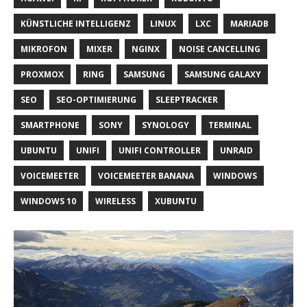
KÜNSTLICHE INTELLIGENZ
LINUX
LXC
MARIADB
MIKROFON
MIXER
NGINX
NOISE CANCELLING
PROXMOX
RING
SAMSUNG
SAMSUNG GALAXY
SEO
SEO-OPTIMIERUNG
SLEEPTRACKER
SMARTPHONE
SONY
SYNOLOGY
TERMINAL
UBUNTU
UNIFI
UNIFI CONTROLLER
UNRAID
VOICEMEETER
VOICEMEETER BANANA
WINDOWS
WINDOWS 10
WIRELESS
XUBUNTU