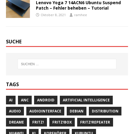
Lenovo Yoga 7 14ACN6 Ubuntu Suspend
Patch – Fehler beheben – Tutorial
Oktober 8, 2021
ramhee
SUCHE
TAGS
AI
ANC
ANDROID
ARTIFICIAL INTELLIGENCE
AUDIO
AUDIOINTERFACE
DEBIAN
DISTRIBUTION
DREAME
FRITZ!
FRITZ!BOX
FRITZ!REPEATER
HUAWEI
KI
KOPFHÖRER
KUBUNTU