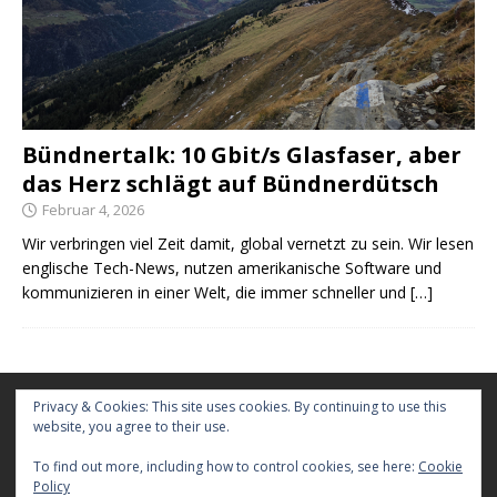
Bündnertalk: 10 Gbit/s Glasfaser, aber
das Herz schlägt auf Bündnerdütsch
Februar 4, 2026
Wir verbringen viel Zeit damit, global vernetzt zu sein. Wir lesen
englische Tech-News, nutzen amerikanische Software und
kommunizieren in einer Welt, die immer schneller und
[…]
Kontakt
Privacy & Cookies: This site uses cookies. By continuing to use this
website, you agree to their use.
Werbung
To find out more, including how to control cookies, see here:
Cookie
Policy
Gastbeitrag