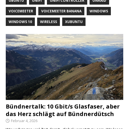
UBUNTU
UNIFI
UNIFI CONTROLLER
UNRAID
VOICEMEETER
VOICEMEETER BANANA
WINDOWS
WINDOWS 10
WIRELESS
XUBUNTU
Bündnertalk: 10 Gbit/s Glasfaser, aber
das Herz schlägt auf Bündnerdütsch
Februar 4, 2026