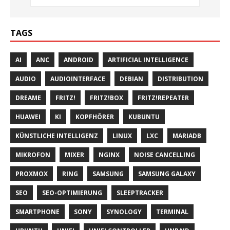
TAGS
AI
ANC
ANDROID
ARTIFICIAL INTELLIGENCE
AUDIO
AUDIOINTERFACE
DEBIAN
DISTRIBUTION
DREAME
FRITZ!
FRITZ!BOX
FRITZ!REPEATER
HUAWEI
KI
KOPFHÖRER
KUBUNTU
KÜNSTLICHE INTELLIGENZ
LINUX
LXC
MARIADB
MIKROFON
MIXER
NGINX
NOISE CANCELLING
PROXMOX
RING
SAMSUNG
SAMSUNG GALAXY
SEO
SEO-OPTIMIERUNG
SLEEPTRACKER
SMARTPHONE
SONY
SYNOLOGY
TERMINAL