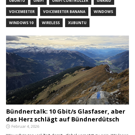
UBUNTU
UNIFI
UNIFI CONTROLLER
UNRAID
VOICEMEETER
VOICEMEETER BANANA
WINDOWS
WINDOWS 10
WIRELESS
XUBUNTU
Bündnertalk: 10 Gbit/s Glasfaser, aber
das Herz schlägt auf Bündnerdütsch
Februar 4, 2026