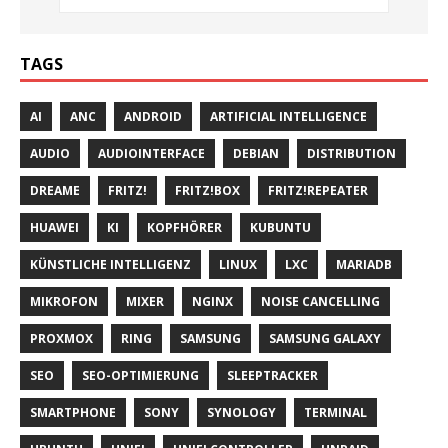
TAGS
AI
ANC
ANDROID
ARTIFICIAL INTELLIGENCE
AUDIO
AUDIOINTERFACE
DEBIAN
DISTRIBUTION
DREAME
FRITZ!
FRITZ!BOX
FRITZ!REPEATER
HUAWEI
KI
KOPFHÖRER
KUBUNTU
KÜNSTLICHE INTELLIGENZ
LINUX
LXC
MARIADB
MIKROFON
MIXER
NGINX
NOISE CANCELLING
PROXMOX
RING
SAMSUNG
SAMSUNG GALAXY
SEO
SEO-OPTIMIERUNG
SLEEPTRACKER
SMARTPHONE
SONY
SYNOLOGY
TERMINAL