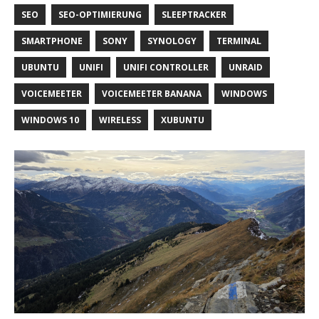
SEO
SEO-OPTIMIERUNG
SLEEPTRACKER
SMARTPHONE
SONY
SYNOLOGY
TERMINAL
UBUNTU
UNIFI
UNIFI CONTROLLER
UNRAID
VOICEMEETER
VOICEMEETER BANANA
WINDOWS
WINDOWS 10
WIRELESS
XUBUNTU