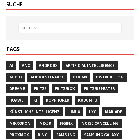
SUCHE
TAGS
AI
ANC
ANDROID
ARTIFICIAL INTELLIGENCE
AUDIO
AUDIOINTERFACE
DEBIAN
DISTRIBUTION
DREAME
FRITZ!
FRITZ!BOX
FRITZ!REPEATER
HUAWEI
KI
KOPFHÖRER
KUBUNTU
KÜNSTLICHE INTELLIGENZ
LINUX
LXC
MARIADB
MIKROFON
MIXER
NGINX
NOISE CANCELLING
PROXMOX
RING
SAMSUNG
SAMSUNG GALAXY