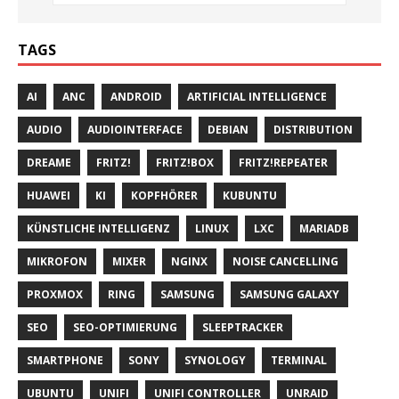
TAGS
AI
ANC
ANDROID
ARTIFICIAL INTELLIGENCE
AUDIO
AUDIOINTERFACE
DEBIAN
DISTRIBUTION
DREAME
FRITZ!
FRITZ!BOX
FRITZ!REPEATER
HUAWEI
KI
KOPFHÖRER
KUBUNTU
KÜNSTLICHE INTELLIGENZ
LINUX
LXC
MARIADB
MIKROFON
MIXER
NGINX
NOISE CANCELLING
PROXMOX
RING
SAMSUNG
SAMSUNG GALAXY
SEO
SEO-OPTIMIERUNG
SLEEPTRACKER
SMARTPHONE
SONY
SYNOLOGY
TERMINAL
UBUNTU
UNIFI
UNIFI CONTROLLER
UNRAID