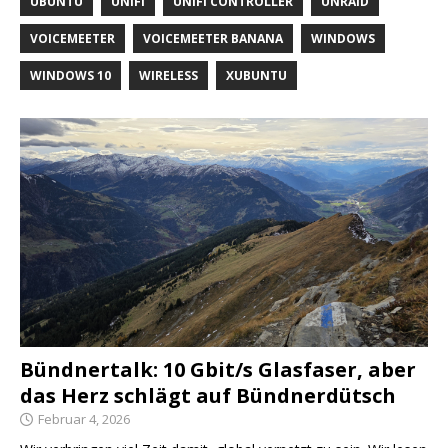
UBUNTU
UNIFI
UNIFI CONTROLLER
UNRAID
VOICEMEETER
VOICEMEETER BANANA
WINDOWS
WINDOWS 10
WIRELESS
XUBUNTU
Bündnertalk: 10 Gbit/s Glasfaser, aber
das Herz schlägt auf Bündnerdütsch
Februar 4, 2026