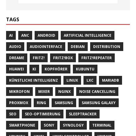
TAGS
AI
ANC
ANDROID
ARTIFICIAL INTELLIGENCE
AUDIO
AUDIOINTERFACE
DEBIAN
DISTRIBUTION
DREAME
FRITZ!
FRITZ!BOX
FRITZ!REPEATER
HUAWEI
KI
KOPFHÖRER
KUBUNTU
KÜNSTLICHE INTELLIGENZ
LINUX
LXC
MARIADB
MIKROFON
MIXER
NGINX
NOISE CANCELLING
PROXMOX
RING
SAMSUNG
SAMSUNG GALAXY
SEO
SEO-OPTIMIERUNG
SLEEPTRACKER
SMARTPHONE
SONY
SYNOLOGY
TERMINAL