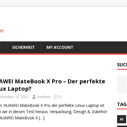
IT
E
SICHERHEIT
MY ACCOUNT
SUC
WEI MateBook X Pro – Der perfekte
ux Laptop?
ptember 15, 2022
ramhee
0
TAG
r HUAWEI MateBook X Pro der perfekte Linux Laptop ist
n wir in diesen Test heraus. Verpackung, Design & Zubehör
HUAWEI MateBook X
[…]
AI