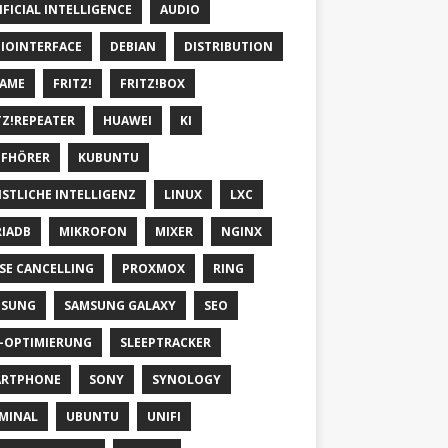
IFICIAL INTELLIGENCE
AUDIO
IOINTERFACE
DEBIAN
DISTRIBUTION
AME
FRITZ!
FRITZ!BOX
TZ!REPEATER
HUAWEI
KI
FHÖRER
KUBUNTU
STLICHE INTELLIGENZ
LINUX
LXC
IADB
MIKROFON
MIXER
NGINX
SE CANCELLING
PROXMOX
RING
MSUNG
SAMSUNG GALAXY
SEO
-OPTIMIERUNG
SLEEPTRACKER
ARTPHONE
SONY
SYNOLOGY
MINAL
UBUNTU
UNIFI