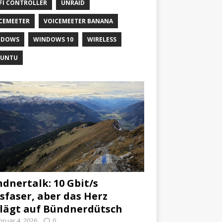
FI CONTROLLER
UNRAID
CEMEETER
VOICEMEETER BANANA
NDOWS
WINDOWS 10
WIRELESS
BUNTU
dnertalk: 10 Gbit/s
sfaser, aber das Herz
lägt auf Bündnerdütsch
bruar 4, 2026
0