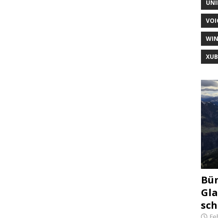
UNI
VOI
WI
XU
Bün
Gla
sch
Fe