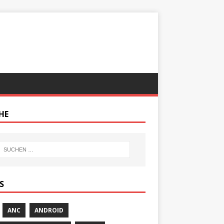
HE
S
ANC
ANDROID