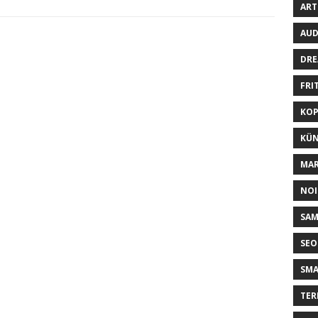
ART
AUD
DRE
FRI
KOP
KÜN
MAR
NOI
SA
SEO
SM
TER