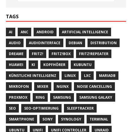
TAGS
AI
ANC
ANDROID
ARTIFICIAL INTELLIGENCE
AUDIO
AUDIOINTERFACE
DEBIAN
DISTRIBUTION
DREAME
FRITZ!
FRITZ!BOX
FRITZ!REPEATER
HUAWEI
KI
KOPFHÖRER
KUBUNTU
KÜNSTLICHE INTELLIGENZ
LINUX
LXC
MARIADB
MIKROFON
MIXER
NGINX
NOISE CANCELLING
PROXMOX
RING
SAMSUNG
SAMSUNG GALAXY
SEO
SEO-OPTIMIERUNG
SLEEPTRACKER
SMARTPHONE
SONY
SYNOLOGY
TERMINAL
UBUNTU
UNIFI
UNIFI CONTROLLER
UNRAID