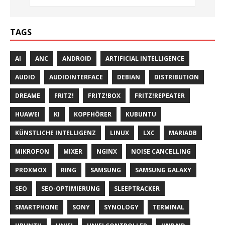
TAGS
AI
ANC
ANDROID
ARTIFICIAL INTELLIGENCE
AUDIO
AUDIOINTERFACE
DEBIAN
DISTRIBUTION
DREAME
FRITZ!
FRITZ!BOX
FRITZ!REPEATER
HUAWEI
KI
KOPFHÖRER
KUBUNTU
KÜNSTLICHE INTELLIGENZ
LINUX
LXC
MARIADB
MIKROFON
MIXER
NGINX
NOISE CANCELLING
PROXMOX
RING
SAMSUNG
SAMSUNG GALAXY
SEO
SEO-OPTIMIERUNG
SLEEPTRACKER
SMARTPHONE
SONY
SYNOLOGY
TERMINAL