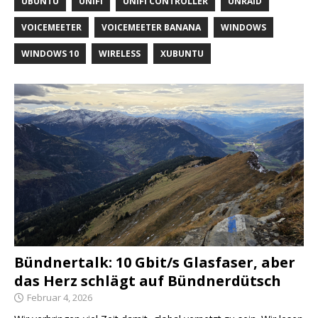
UBUNTU
UNIFI
UNIFI CONTROLLER
UNRAID
VOICEMEETER
VOICEMEETER BANANA
WINDOWS
WINDOWS 10
WIRELESS
XUBUNTU
Bündnertalk: 10 Gbit/s Glasfaser, aber
das Herz schlägt auf Bündnerdütsch
Februar 4, 2026