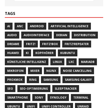
TAGS
AI
ANC
ANDROID
ARTIFICIAL INTELLIGENCE
AUDIO
AUDIOINTERFACE
DEBIAN
DISTRIBUTION
DREAME
FRITZ!
FRITZ!BOX
FRITZ!REPEATER
HUAWEI
KI
KOPFHÖRER
KUBUNTU
KÜNSTLICHE INTELLIGENZ
LINUX
LXC
MARIADB
MIKROFON
MIXER
NGINX
NOISE CANCELLING
PROXMOX
RING
SAMSUNG
SAMSUNG GALAXY
SEO
SEO-OPTIMIERUNG
SLEEPTRACKER
SMARTPHONE
SONY
SYNOLOGY
TERMINAL
UBUNTU
UNIFI
UNIFI CONTROLLER
UNRAID