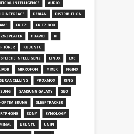
IFICIAL INTELLIGENCE
AUDIO
IOINTERFACE
DEBIAN
DISTRIBUTION
AME
FRITZ!
FRITZ!BOX
TZ!REPEATER
HUAWEI
KI
FHÖRER
KUBUNTU
STLICHE INTELLIGENZ
LINUX
LXC
IADB
MIKROFON
MIXER
NGINX
SE CANCELLING
PROXMOX
RING
MSUNG
SAMSUNG GALAXY
SEO
-OPTIMIERUNG
SLEEPTRACKER
ARTPHONE
SONY
SYNOLOGY
MINAL
UBUNTU
UNIFI