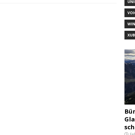
UNI
VOI
WI
XU
Bün
Gla
sch
Fe