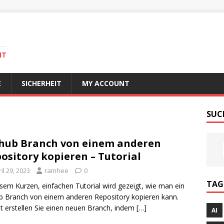
IT
E
SICHERHEIT
MY ACCOUNT
SUC
hub Branch von einem anderen
ository kopieren – Tutorial
il 29, 2023
ramhee
0
TAG
esem Kurzen, einfachen Tutorial wird gezeigt, wie man ein
b Branch von einem anderen Repository kopieren kann.
t erstellen Sie einen neuen Branch, indem
[…]
AI