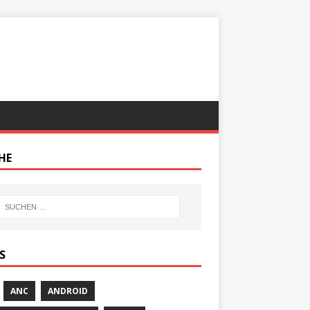
HE
S
ANC
ANDROID