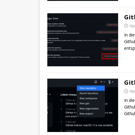
Git
Apr
In di
Githu
entsp
Git
Apr
In di
Githu
Githu