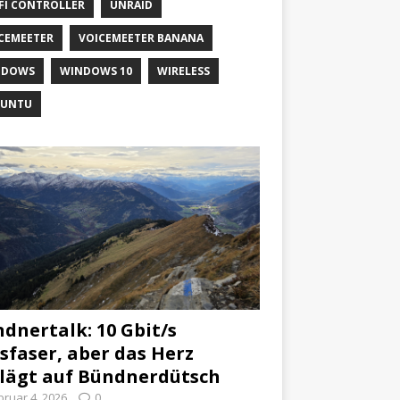
FI CONTROLLER
UNRAID
CEMEETER
VOICEMEETER BANANA
NDOWS
WINDOWS 10
WIRELESS
BUNTU
dnertalk: 10 Gbit/s
sfaser, aber das Herz
lägt auf Bündnerdütsch
bruar 4, 2026
0