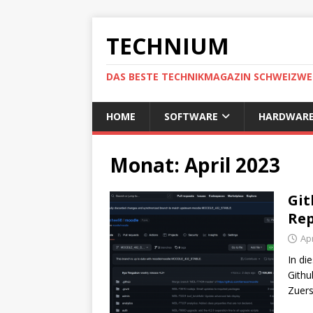
TECHNIUM
DAS BESTE TECHNIKMAGAZIN SCHWEIZWE
HOME
SOFTWARE
HARDWAR
Monat:
April 2023
Git
Rep
Apr
In di
Githu
Zuers