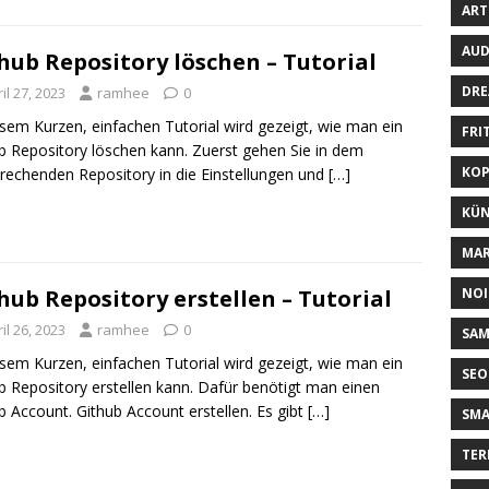
ART
AUD
hub Repository löschen – Tutorial
DRE
il 27, 2023
ramhee
0
esem Kurzen, einfachen Tutorial wird gezeigt, wie man ein
FRI
b Repository löschen kann. Zuerst gehen Sie in dem
KOP
rechenden Repository in die Einstellungen und
[…]
KÜN
MAR
NOI
hub Repository erstellen – Tutorial
il 26, 2023
ramhee
0
SA
esem Kurzen, einfachen Tutorial wird gezeigt, wie man ein
SEO
b Repository erstellen kann. Dafür benötigt man einen
b Account. Github Account erstellen. Es gibt
[…]
SM
TER